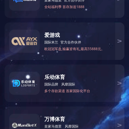
华体会
|
|
|
华体会官方端网站登录入口
关于我们
荣誉资质
新闻中