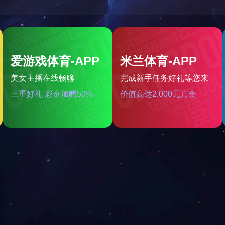
体会(中国)：
德国豪迈自动封边机
下一篇：
德国豪迈全自动生产