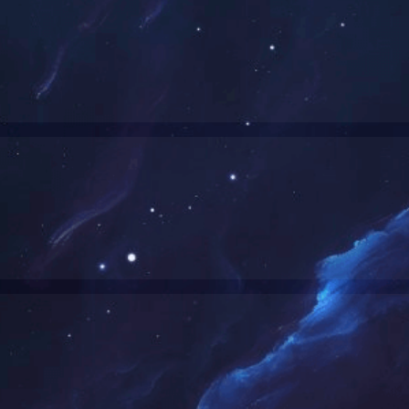
居
> 德国豪迈全自动加工中心
德国豪迈全自动加工中心