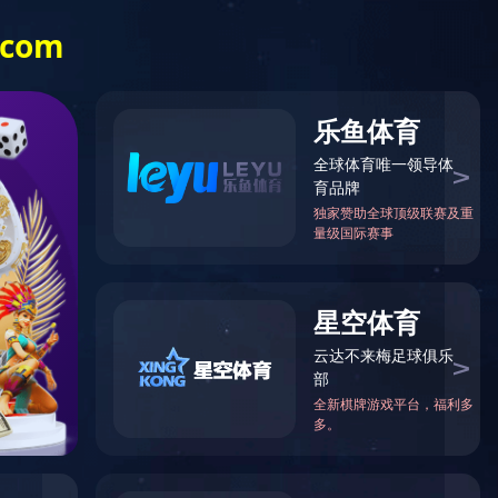
闻中心
产品中心
生产基地
联系我们