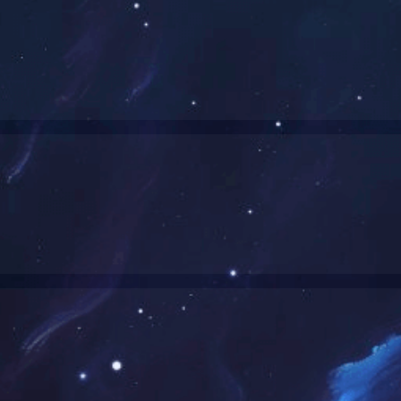
绍
> 产品介绍
产品介绍