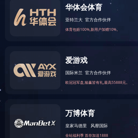
当前位置：
华体会官方端网站登录入口
>
关于我们
>
公司介