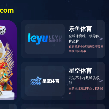
闻中心
产品中心
生产基地
联系我们